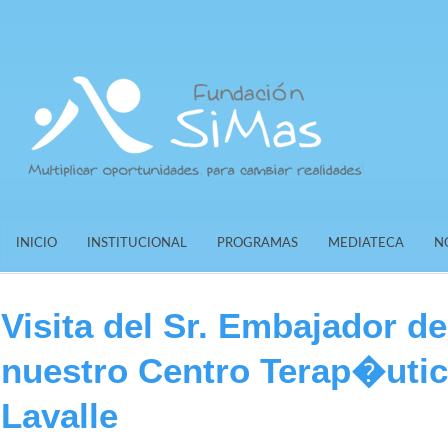
INICIO
INSTITUCIONAL
PROGRAMAS
MEDIATECA
N
Visita del Sr. Embajador d
nuestro Centro Terap�utic
Lavalle