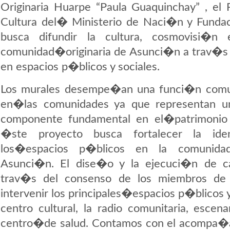
Originaria Huarpe “Paula Guaquinchay” , el
Cultura del� Ministerio de Naci�n y Funda
busca difundir la cultura, cosmovisi�n
comunidad�originaria de Asunci�n a trav�s 
en espacios p�blicos y sociales.
Los murales desempe�an una funci�n comun
en�las comunidades ya que representan un
componente fundamental en el�patrimonio a
�ste proyecto busca fortalecer la iden
los�espacios p�blicos en la comunidad
Asunci�n. El dise�o y la ejecuci�n de 
trav�s del consenso de los miembros de
intervenir los principales�espacios p�blicos 
centro cultural, la radio comunitaria, escena
centro�de salud. Contamos con el acompa�