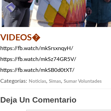
VIDEOS�
https://fb.watch/mkSrsxnqyH/
https://fb.watch/mkSz74GR5V/
https://fb.watch/mkSB0d0tXT/
Categorías:
,
,
Noticias
Simas
Sumar Voluntades
Deja Un Comentario