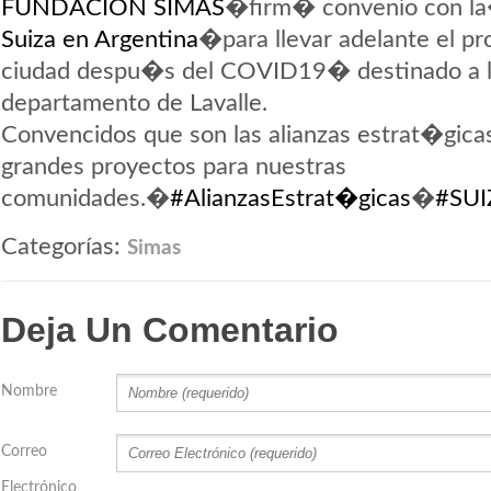
FUNDACION SIMAS
�firm� convenio con l
Suiza en Argentina
�para llevar adelante el p
ciudad despu�s del COVID19� destinado a l
departamento de Lavalle.
Convencidos que son las alianzas estrat�gica
grandes proyectos para nuestras
comunidades.�
#AlianzasEstrat�gicas
�
#SUI
Categorías:
Simas
Deja Un Comentario
Nombre
Correo
Electrónico