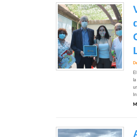
De
El
la
un
I
M