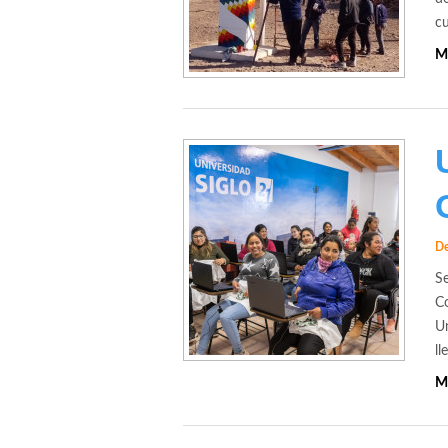
c
M
De
Se
Co
Un
ll
M