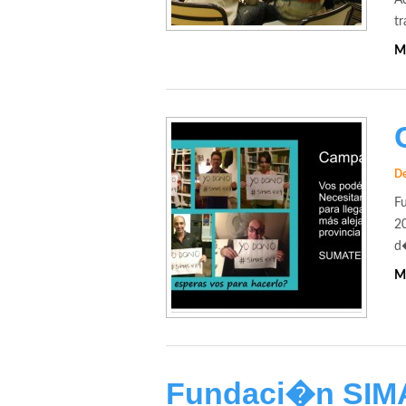
A
t
M
De
F
2
d�
M
Fundaci�n SIMA