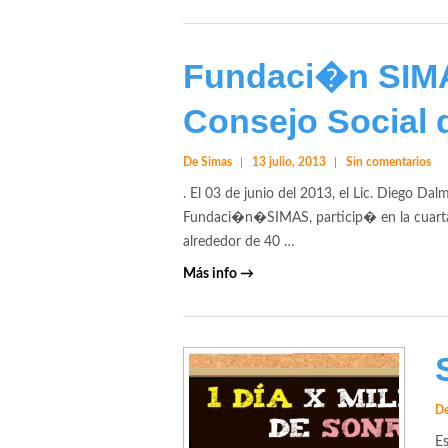
Fundaci�n SIMA
Consejo Social
De Simas
13 julio, 2013
Sin comentarios
. El 03 de junio del 2013, el Lic. Diego Da
Fundaci�n�SIMAS, particip� en la cuarta 
alrededor de 40 …
Más info →
De
E