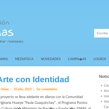
AMAS
MEDIATECA
NOVEDADES
CAMPA�AS
LOGROS
Notic
Arte con Identidad
Con
 Simas
10 julio, 2023
Sin comentarios
Art
Uni
 proyecto se lleva adelante en alianza con la Comunidad
Vis
iginaria Huarpe “Paula Guaquinchay” , el Programa Puntos
Cen
e Cultura del� Ministerio de Naci�n y Fundaci�n SIMAS, el