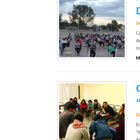
De
Co
de
mi
M
De
E
“I