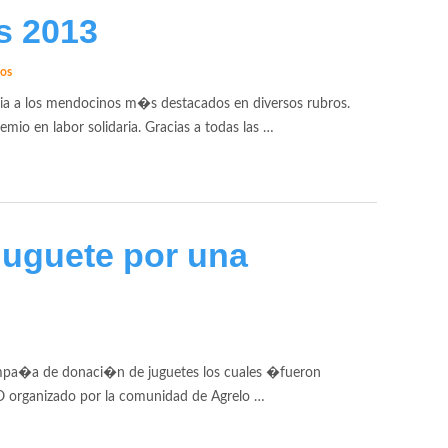
s 2013
ios
ia a los mendocinos m�s destacados en diversos rubros.
io en labor solidaria. Gracias a todas las …
uguete por una
ampa�a de donaci�n de juguetes los cuales �fueron
O organizado por la comunidad de Agrelo …