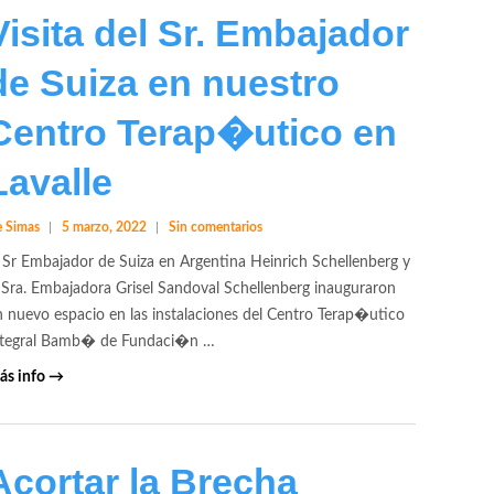
Visita del Sr. Embajador
de Suiza en nuestro
Centro Terap�utico en
Lavalle
 Simas
5 marzo, 2022
Sin comentarios
 Sr Embajador de Suiza en Argentina Heinrich Schellenberg y
 Sra. Embajadora Grisel Sandoval Schellenberg inauguraron
 nuevo espacio en las instalaciones del Centro Terap�utico
ntegral Bamb� de Fundaci�n …
ás info →
Acortar la Brecha