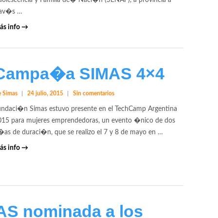
dolescencia y Familia de� Naci�n (SENAF), a provincia a
rav�s …
ás info →
Campa�a SIMAS 4×4
 Simas
24 julio, 2015
Sin comentarios
undaci�n Simas estuvo presente en el TechCamp Argentina
015 para mujeres emprendedoras, un evento �nico de dos
as de duraci�n, que se realizo el 7 y 8 de mayo en …
ás info →
S nominada a los