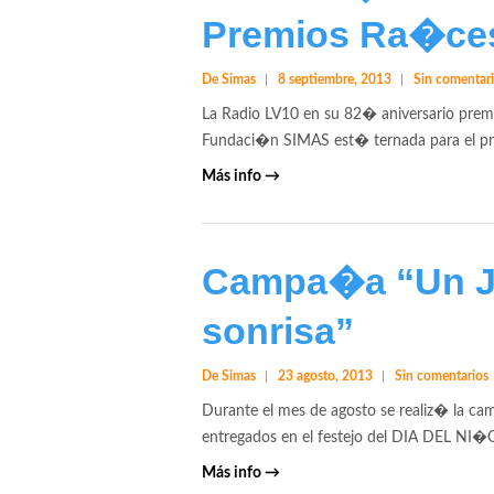
Premios Ra�ce
De Simas
8 septiembre, 2013
Sin comentar
La Radio LV10 en su 82� aniversario prem
Fundaci�n SIMAS est� ternada para el prem
Más info →
Campa�a “Un J
sonrisa”
De Simas
23 agosto, 2013
Sin comentarios
Durante el mes de agosto se realiz� la c
entregados en el festejo del DIA DEL NI�
Más info →