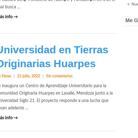
Nue
ual busca …
ás info →
Me G
Universidad en Tierras
Originarias Huarpes
 Simas
21 julio, 2022
Sin comentarios
 inaugura un Centro de Aprendizaje Universitario para la
munidad Originaria Huarpes en Lavalle, Mendoza junto a la
iversidad Siglo 21. El proyecto responde a una lucha que
evan adelante …
ás info →