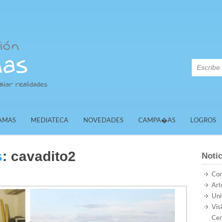
AMAS
MEDIATECA
NOVEDADES
CAMPA�AS
LOGROS
s
:
cavadito2
Notic
Con
Art
Uni
Vis
Cen