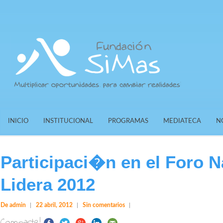
INICIO
INSTITUCIONAL
PROGRAMAS
MEDIATECA
N
Participaci�n en el Foro N
Lidera 2012
De admin
22 abril, 2012
Sin comentarios
Comparte!