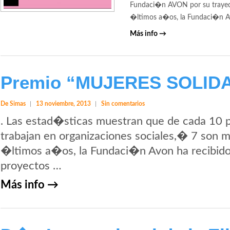
Fundaci�n AVON por su trayector
�ltimos a�os, la Fundaci�n Av
Más info →
Premio “MUJERES SOLID
De Simas
13 noviembre, 2013
Sin comentarios
. Las estad�sticas muestran que de cada 10 
trabajan en organizaciones sociales,� 7 son m
�ltimos a�os, la Fundaci�n Avon ha recibid
proyectos …
Más info →