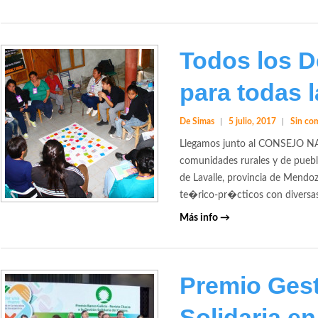
Todos los 
para todas 
De Simas
5 julio, 2017
Sin co
Llegamos junto al CONSEJO 
comunidades rurales y de puebl
de Lavalle, provincia de Mendoza
te�rico-pr�cticos con diversas
Más info →
Premio Ges
Solidaria e