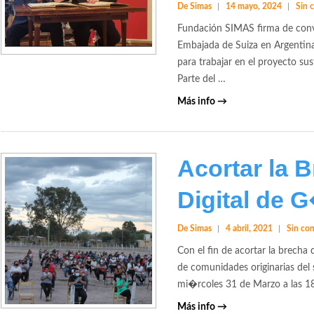
De Simas
14 mayo, 2024
Sin 
Fundación SIMAS firma de conv
Embajada de Suiza en Argentin
para trabajar en el proyecto sus
Parte del …
Más info →
Acortar la 
Digital de 
De Simas
4 abril, 2021
Sin co
Con el fin de acortar la brecha 
de comunidades originarias del 
mi�rcoles 31 de Marzo a las 18
Más info →