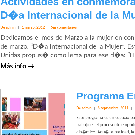
Actividades en conmemora
D�a Internacional de la Mu
De admin
1 marzo, 2012
Sin comentarios
Dedicamos el mes de Marzo a la mujer en c
de marzo, “D�a Internacional de la Mujer”. E
Unidas propus� como lema para ese d�a: “Ha
Más info →
Programa 
De admin
8 septiembre, 2011
Este programa es un espacio pa
trabajo es el proceso de empode
din�mico. Aqu� la realidad, la 